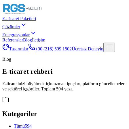
E-Ticaret Paketleri
Çözümler
Entegrasyonlar
Referanslar
Blog
İletişim
Tasarımlar
+90 (216) 599 1502
Ücretsiz Deneyin
Blog
E-ticaret rehberi
E-ticaretinizi büyütmek için uzman ipuçları, platform güncellemeleri
ve sektörel içgörüler. Toplam 594 yazı.
Kategoriler
Tümü
594