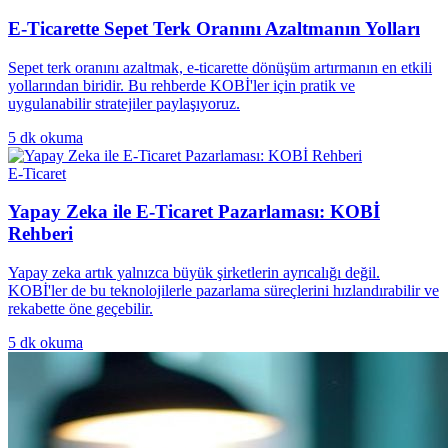
E-Ticarette Sepet Terk Oranını Azaltmanın Yolları
Sepet terk oranını azaltmak, e-ticarette dönüşüm artırmanın en etkili
yollarından biridir. Bu rehberde KOBİ'ler için pratik ve
uygulanabilir stratejiler paylaşıyoruz.
5
dk okuma
E-Ticaret
Yapay Zeka ile E-Ticaret Pazarlaması: KOBİ
Rehberi
Yapay zeka artık yalnızca büyük şirketlerin ayrıcalığı değil.
KOBİ'ler de bu teknolojilerle pazarlama süreçlerini hızlandırabilir ve
rekabette öne geçebilir.
5
dk okuma