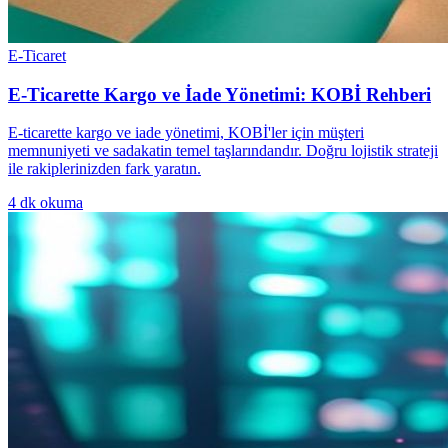
E-Ticaret
E-Ticarette Kargo ve İade Yönetimi: KOBİ Rehberi
E-ticarette kargo ve iade yönetimi, KOBİ'ler için müşteri
memnuniyeti ve sadakatin temel taşlarındandır. Doğru lojistik strateji
ile rakiplerinizden fark yaratın.
4
dk okuma