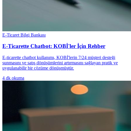
E-Ticaret Bilgi Bankası
E-Ticarette Chatbot: KOBİ'ler İçin Rehber
E-ticarette chatbot kullanımı, KOBİ'lerin 7/24 müşteri desteği
sunmasını ve satış dönüşümlerini artırmasını sağlayan pratik ve
uygulanabilir bir çözüme dönüşmüştür.
4
dk okuma