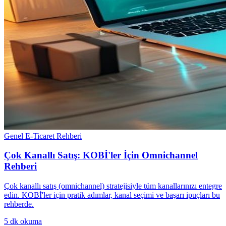
Genel E-Ticaret Rehberi
Çok Kanallı Satış: KOBİ'ler İçin Omnichannel
Rehberi
Çok kanallı satış (omnichannel) stratejisiyle tüm kanallarınızı entegre
edin. KOBİ'ler için pratik adımlar, kanal seçimi ve başarı ipuçları bu
rehberde.
5
dk okuma