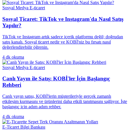
Sosyal Medya E-ticaret
Sosyal Ticaret: TikTok ve Instagram'da Nasıl Satış
Yapılır?
TikTok ve Instagram artık sadece içerik platformu değil; doğrudan
satış kanalı. Sosyal ticaret nedir ve KOBİ'niz bu fırsatı nasıl
değerlendirebilir öğrenin.
4
dk okuma
Sosyal Medya E-ticaret
Canlı Yayın ile Satış: KOBİ'ler İçin Başlangıç
Rehberi
Canlı yayın satışı, KOBİ'lerin müşterileriyle gerçek zamanlı
etkileşim kurmasını ve ürünlerini daha etkili tanıtmasını sağlıyor. İşte
başlangıç için adım adım rehber.
4
dk okuma
E-Ticaret Bilgi Bankası