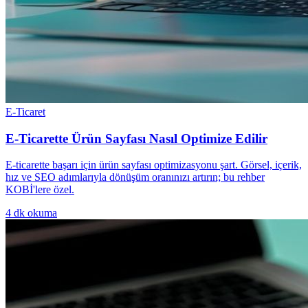
E-Ticaret
E-Ticarette Ürün Sayfası Nasıl Optimize Edilir
E-ticarette başarı için ürün sayfası optimizasyonu şart. Görsel, içerik,
hız ve SEO adımlarıyla dönüşüm oranınızı artırın; bu rehber
KOBİ'lere özel.
4
dk okuma