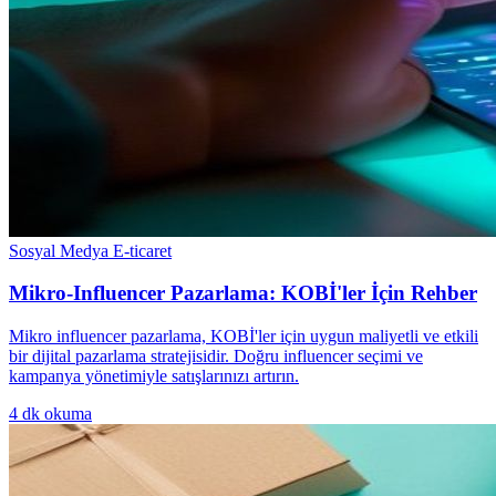
Sosyal Medya E-ticaret
Mikro-Influencer Pazarlama: KOBİ'ler İçin Rehber
Mikro influencer pazarlama, KOBİ'ler için uygun maliyetli ve etkili
bir dijital pazarlama stratejisidir. Doğru influencer seçimi ve
kampanya yönetimiyle satışlarınızı artırın.
4
dk okuma