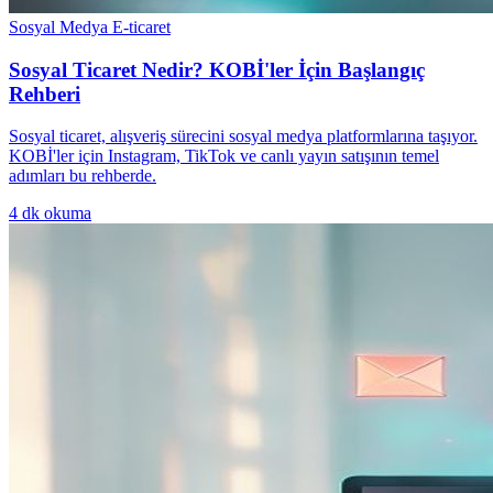
Sosyal Medya E-ticaret
Sosyal Ticaret Nedir? KOBİ'ler İçin Başlangıç
Rehberi
Sosyal ticaret, alışveriş sürecini sosyal medya platformlarına taşıyor.
KOBİ'ler için Instagram, TikTok ve canlı yayın satışının temel
adımları bu rehberde.
4
dk okuma