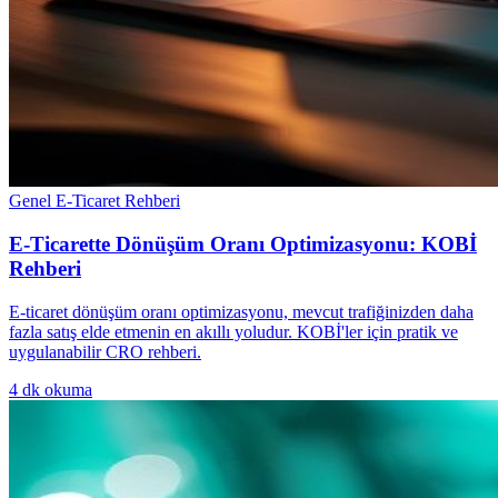
Genel E-Ticaret Rehberi
E-Ticarette Dönüşüm Oranı Optimizasyonu: KOBİ
Rehberi
E-ticaret dönüşüm oranı optimizasyonu, mevcut trafiğinizden daha
fazla satış elde etmenin en akıllı yoludur. KOBİ'ler için pratik ve
uygulanabilir CRO rehberi.
4
dk okuma