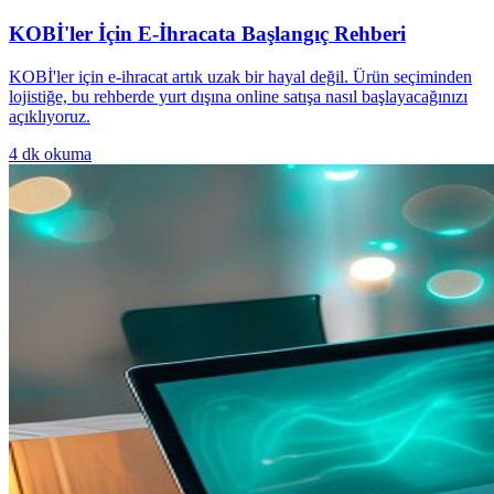
KOBİ'ler İçin E-İhracata Başlangıç Rehberi
KOBİ'ler için e-ihracat artık uzak bir hayal değil. Ürün seçiminden
lojistiğe, bu rehberde yurt dışına online satışa nasıl başlayacağınızı
açıklıyoruz.
4
dk okuma