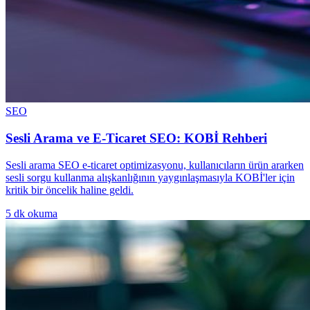
SEO
Sesli Arama ve E-Ticaret SEO: KOBİ Rehberi
Sesli arama SEO e-ticaret optimizasyonu, kullanıcıların ürün ararken
sesli sorgu kullanma alışkanlığının yaygınlaşmasıyla KOBİ'ler için
kritik bir öncelik haline geldi.
5
dk okuma