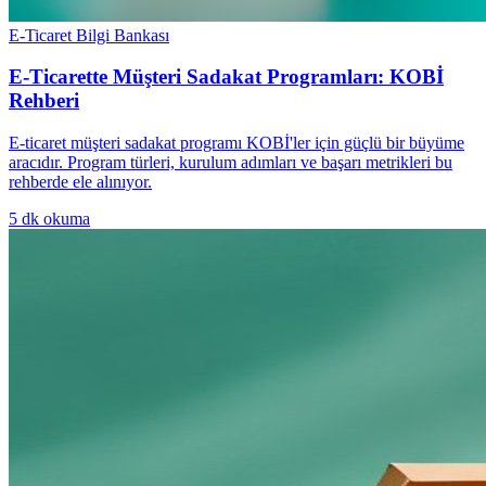
E-Ticaret Bilgi Bankası
E-Ticarette Müşteri Sadakat Programları: KOBİ
Rehberi
E-ticaret müşteri sadakat programı KOBİ'ler için güçlü bir büyüme
aracıdır. Program türleri, kurulum adımları ve başarı metrikleri bu
rehberde ele alınıyor.
5
dk okuma