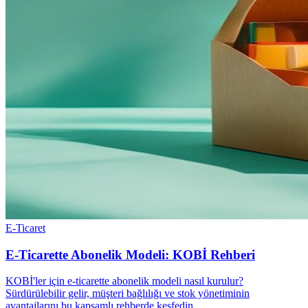
E-Ticaret
E-Ticarette Abonelik Modeli: KOBİ Rehberi
KOBİ'ler için e-ticarette abonelik modeli nasıl kurulur?
Sürdürülebilir gelir, müşteri bağlılığı ve stok yönetiminin
avantajlarını bu kapsamlı rehberde keşfedin.