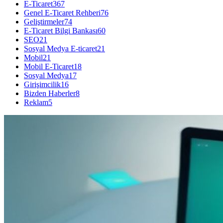
E-Ticaret
367
Genel E-Ticaret Rehberi
76
Geliştirmeler
74
E-Ticaret Bilgi Bankası
60
SEO
21
Sosyal Medya E-ticaret
21
Mobil
21
Mobil E-Ticaret
18
Sosyal Medya
17
Girişimcilik
16
Bizden Haberler
8
Reklam
5