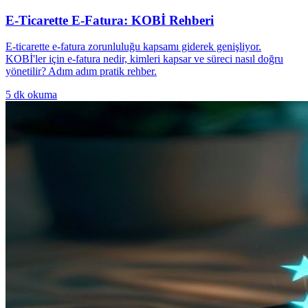
E-Ticarette E-Fatura: KOBİ Rehberi
E-ticarette e-fatura zorunluluğu kapsamı giderek genişliyor.
KOBİ'ler için e-fatura nedir, kimleri kapsar ve süreci nasıl doğru
yönetilir? Adım adım pratik rehber.
5
dk okuma