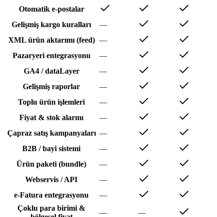
Otomatik e-postalar
Gelişmiş kargo kuralları
—
XML ürün aktarımı (feed)
—
Pazaryeri entegrasyonu
—
GA4 / dataLayer
—
Gelişmiş raporlar
—
Toplu ürün işlemleri
—
Fiyat & stok alarmı
—
Çapraz satış kampanyaları
—
B2B / bayi sistemi
—
Ürün paketi (bundle)
—
Webservis / API
—
e-Fatura entegrasyonu
—
Çoklu para birimi &
—
—
bölgesel fiyat