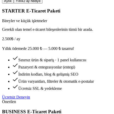
Aylık
Yıllık
2 ay hediye
STARTER
E-Ticaret Paketi
Bireyler ve küçük işletmeler
Gerekli olan temel e-ticaret bileşenlerinin tümü bir arada.
2.500
₺ / ay
Yıllık ödemede
25.000
₺ —
5.000
₺ tasarruf
Sınırsız ürün & sipariş · 1 panel kullanıcısı
Pazaryeri & entegrasyonlar (entegi)
İndirim kodları, blog & gelişmiş SEO
Ürün varyantları, filtreler & otomatik e-postalar
Ücretsiz SSL & yedekleme
Ücretsiz Deneyin
Önerilen
BUSINESS
E-Ticaret Paketi