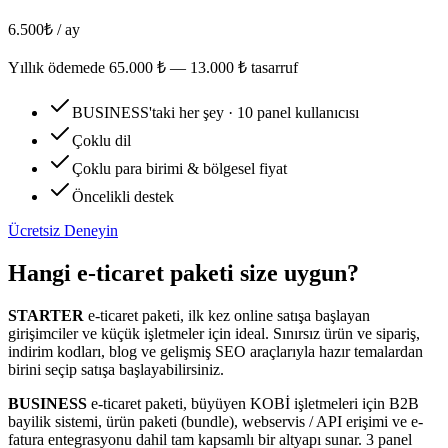
6.500
₺ / ay
Yıllık ödemede
65.000
₺ —
13.000
₺ tasarruf
BUSINESS'taki her şey · 10 panel kullanıcısı
Çoklu dil
Çoklu para birimi & bölgesel fiyat
Öncelikli destek
Ücretsiz Deneyin
Hangi e-ticaret paketi size uygun?
STARTER
e-ticaret paketi, ilk kez online satışa başlayan
girişimciler ve küçük işletmeler için ideal. Sınırsız ürün ve sipariş,
indirim kodları, blog ve gelişmiş SEO araçlarıyla hazır temalardan
birini seçip satışa başlayabilirsiniz.
BUSINESS
e-ticaret paketi, büyüyen KOBİ işletmeleri için B2B
bayilik sistemi, ürün paketi (bundle), webservis / API erişimi ve e-
fatura entegrasyonu dahil tam kapsamlı bir altyapı sunar. 3 panel