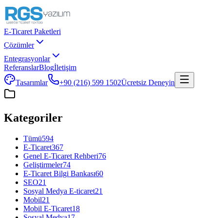
E-Ticaret Paketleri
Çözümler
Entegrasyonlar
Referanslar
Blog
İletişim
Tasarımlar
+90 (216) 599 1502
Ücretsiz Deneyin
Kategoriler
Tümü
594
E-Ticaret
367
Genel E-Ticaret Rehberi
76
Geliştirmeler
74
E-Ticaret Bilgi Bankası
60
SEO
21
Sosyal Medya E-ticaret
21
Mobil
21
Mobil E-Ticaret
18
Sosyal Medya
17