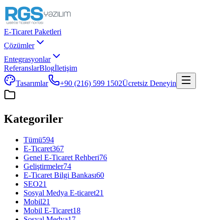
E-Ticaret Paketleri
Çözümler
Entegrasyonlar
Referanslar
Blog
İletişim
Tasarımlar
+90 (216) 599 1502
Ücretsiz Deneyin
Kategoriler
Tümü
594
E-Ticaret
367
Genel E-Ticaret Rehberi
76
Geliştirmeler
74
E-Ticaret Bilgi Bankası
60
SEO
21
Sosyal Medya E-ticaret
21
Mobil
21
Mobil E-Ticaret
18
Sosyal Medya
17