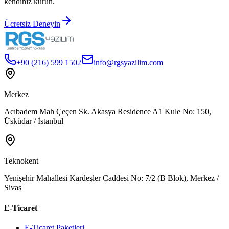
kendiniz kurun.
Ücretsiz Deneyin
+90 (216) 599 1502
info@rgsyazilim.com
Merkez
Acıbadem Mah Çeçen Sk. Akasya Residence A1 Kule No: 150,
Üsküdar / İstanbul
Teknokent
Yenişehir Mahallesi Kardeşler Caddesi No: 7/2 (B Blok), Merkez /
Sivas
E-Ticaret
E-Ticaret Paketleri