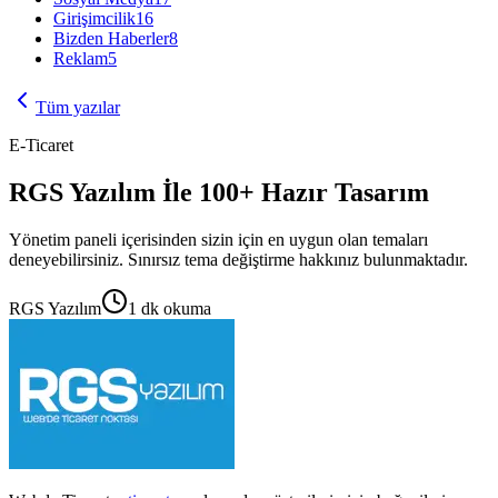
Girişimcilik
16
Bizden Haberler
8
Reklam
5
Tüm yazılar
E-Ticaret
RGS Yazılım İle 100+ Hazır Tasarım
Yönetim paneli içerisinden sizin için en uygun olan temaları
deneyebilirsiniz. Sınırsız tema değiştirme hakkınız bulunmaktadır.
RGS Yazılım
1
dk okuma