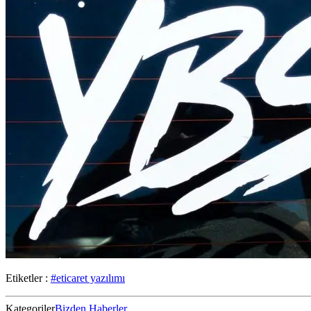
Etiketler :
#eticaret yazılımı
Kategoriler
Bizden Haberler