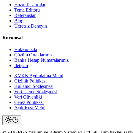
Hazır Tasarımlar
Tema Editörü
Referanslar
Blog
Ücretsiz Deneyin
Kurumsal
Hakkımızda
Çözüm Ortaklarımız
Banka Hesap Numaralarımız
İletişim
KVKK Aydınlatma Metni
Gizlilik Politikası
Kullanıcı Sözleşmesi
Veri İşleme Sözleşmesi
Veri Güvenliği
Çerez Politikası
Açık Rıza Metni
©
2026
RGS Yazılım
ve Bilişim Sistemleri Ltd. Şti. Tüm hakları saklıd