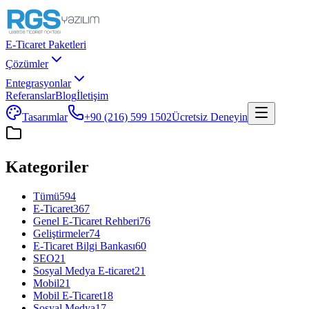
E-Ticaret Paketleri
Çözümler
Entegrasyonlar
Referanslar
Blog
İletişim
Tasarımlar
+90 (216) 599 1502
Ücretsiz Deneyin
Kategoriler
Tümü
594
E-Ticaret
367
Genel E-Ticaret Rehberi
76
Geliştirmeler
74
E-Ticaret Bilgi Bankası
60
SEO
21
Sosyal Medya E-ticaret
21
Mobil
21
Mobil E-Ticaret
18
Sosyal Medya
17