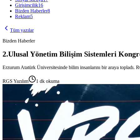
Girişimcilik
16
Bizden Haberler
8
Reklam
5
Tüm yazılar
Bizden Haberler
2.Ulusal Yönetim Bilişim Sistemleri Kongr
Erzurum Atatürk Üniversitesinde bilim insanlarını bir araya topladı. R
RGS Yazılım
1
dk okuma