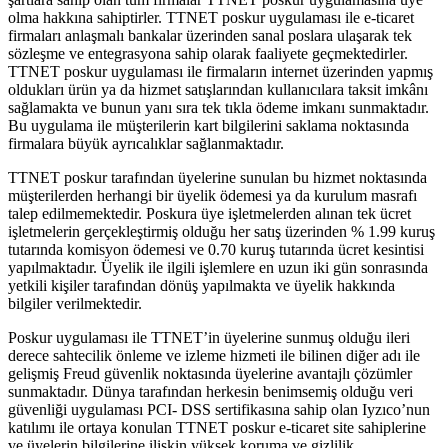
olma hakkına sahiptirler. TTNET poskur uygulaması ile e-ticaret
firmaları anlaşmalı bankalar üzerinden sanal poslara ulaşarak tek
sözleşme ve entegrasyona sahip olarak faaliyete geçmektedirler.
TTNET poskur uygulaması ile firmaların internet üzerinden yapmış
oldukları ürün ya da hizmet satışlarından kullanıcılara taksit imkânı
sağlamakta ve bunun yanı sıra tek tıkla ödeme imkanı sunmaktadır.
Bu uygulama ile müşterilerin kart bilgilerini saklama noktasında
firmalara büyük ayrıcalıklar sağlanmaktadır.
TTNET poskur tarafından üyelerine sunulan bu hizmet noktasında
müşterilerden herhangi bir üyelik ödemesi ya da kurulum masrafı
talep edilmemektedir. Poskura üye işletmelerden alınan tek ücret
işletmelerin gerçekleştirmiş olduğu her satış üzerinden % 1.99 kuruş
tutarında komisyon ödemesi ve 0.70 kuruş tutarında ücret kesintisi
yapılmaktadır. Üyelik ile ilgili işlemlere en uzun iki gün sonrasında
yetkili kişiler tarafından dönüş yapılmakta ve üyelik hakkında
bilgiler verilmektedir.
Poskur uygulaması ile TTNET’in üyelerine sunmuş olduğu ileri
derece sahtecilik önleme ve izleme hizmeti ile bilinen diğer adı ile
gelişmiş Freud güvenlik noktasında üyelerine avantajlı çözümler
sunmaktadır. Dünya tarafından herkesin benimsemiş olduğu veri
güvenliği uygulaması PCI- DSS sertifikasına sahip olan Iyzıco’nun
katılımı ile ortaya konulan TTNET poskur e-ticaret site sahiplerine
ve üyelerin bilgilerine ilişkin yüksek koruma ve gizlilik