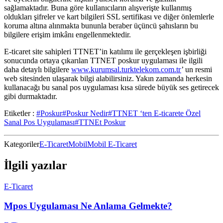
sağlamaktadır. Buna göre kullanıcıların alışverişte kullanmış
oldukları şifreler ve kart bilgileri SSL sertifikası ve diğer önlemlerle
koruma altına alınmakta bununla beraber üçüncü şahısların bu
bilgilere erişim imkânı engellenmektedir.
E-ticaret site sahipleri TTNET’in katılımı ile gerçekleşen işbirliği
sonucunda ortaya çıkarılan TTNET poskur uygulaması ile ilgili
daha detaylı bilgilere
www.kurumsal.turktelekom.com.tr
’ un resmi
web sitesinden ulaşarak bilgi alabilirsiniz. Yakın zamanda herkesin
kullanacağı bu sanal pos uygulaması kısa sürede büyük ses getirecek
gibi durmaktadır.
Etiketler :
#Poskur
#Poskur Nedir
#TTNET ‘ten E-ticarete Özel
Sanal Pos Uygulaması
#TTNEt Poskur
Kategoriler
E-Ticaret
Mobil
Mobil E-Ticaret
İlgili yazılar
E-Ticaret
Mpos Uygulaması Ne Anlama Gelmekte?