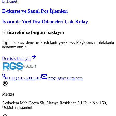
E-Ticaret
E-ticaret ve Sanal Pos İşlemleri
İyzico ile Yurt Dışı Ödemeleri Çok Kolay
E-ticaretinize bugün başlayın
7 gün ücretsiz deneme, kredi kartı gerekmez. Mağazanızı 1 dakikada
kendiniz kurun.
Ücretsiz Deneyin
+90 (216) 599 1502
info@rgsyazilim.com
Merkez
Acıbadem Mah Çeçen Sk. Akasya Residence A1 Kule No: 150,
Üsküdar / İstanbul