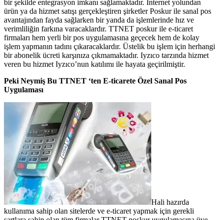
bir şekilde entegrasyon imkanı sağlamaktadır. İnternet yolundan
ürün ya da hizmet satışı gerçekleştiren şirketler Poskur ile sanal pos
avantajından fayda sağlarken bir yanda da işlemlerinde hız ve
verimliliğin farkına varacaklardır. TTNET poskur ile e-ticaret
firmaları hem yerli bir pos uygulamasına geçecek hem de kolay
işlem yapmanın tadını çıkaracaklardır. Üstelik bu işlem için herhangi
bir abonelik ücreti karşınıza çıkmamaktadır. Iyzıco tarzında hizmet
veren bu hizmet Iyzıco’nun katılımı ile hayata geçirilmiştir.
Peki Neymiş Bu TTNET ‘ten E-ticarete Özel Sanal Pos
Uygulaması
Hali hazırda
kullanıma sahip olan sitelerde ve e-ticaret yapmak için gerekli
şartlara sahip olan tüm firmalar TTNET poskur uygulamasına üye