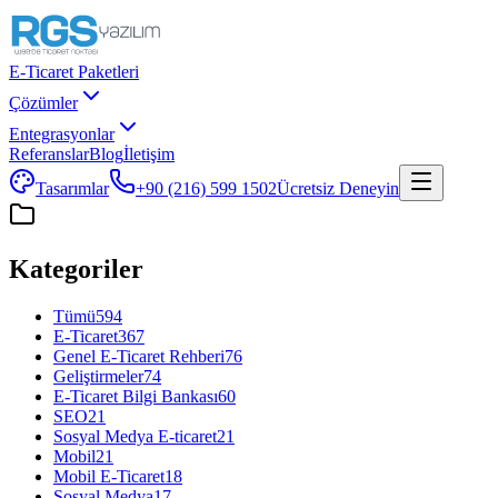
E-Ticaret Paketleri
Çözümler
Entegrasyonlar
Referanslar
Blog
İletişim
Tasarımlar
+90 (216) 599 1502
Ücretsiz Deneyin
Kategoriler
Tümü
594
E-Ticaret
367
Genel E-Ticaret Rehberi
76
Geliştirmeler
74
E-Ticaret Bilgi Bankası
60
SEO
21
Sosyal Medya E-ticaret
21
Mobil
21
Mobil E-Ticaret
18
Sosyal Medya
17