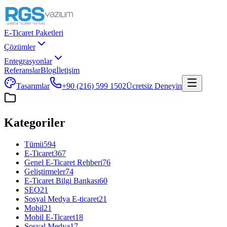
E-Ticaret Paketleri
Çözümler
Entegrasyonlar
Referanslar
Blog
İletişim
Tasarımlar
+90 (216) 599 1502
Ücretsiz Deneyin
Kategoriler
Tümü
594
E-Ticaret
367
Genel E-Ticaret Rehberi
76
Geliştirmeler
74
E-Ticaret Bilgi Bankası
60
SEO
21
Sosyal Medya E-ticaret
21
Mobil
21
Mobil E-Ticaret
18
Sosyal Medya
17