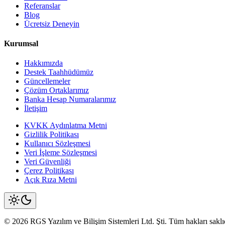
Referanslar
Blog
Ücretsiz Deneyin
Kurumsal
Hakkımızda
Destek Taahhüdümüz
Güncellemeler
Çözüm Ortaklarımız
Banka Hesap Numaralarımız
İletişim
KVKK Aydınlatma Metni
Gizlilik Politikası
Kullanıcı Sözleşmesi
Veri İşleme Sözleşmesi
Veri Güvenliği
Çerez Politikası
Açık Rıza Metni
©
2026
RGS Yazılım
ve Bilişim Sistemleri Ltd. Şti. Tüm hakları saklıd