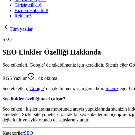
Girişimcilik
16
Bizden Haberler
8
Reklam
5
Tüm yazılar
SEO
SEO Linkler Özelliği Hakkında
Seo etiketleri, Google’ da çıkabilmeniz için gereklidir. Siteniz eğer 
RGS Yazılım
1
dk okuma
Seo etiketleri,
Google
’ da çıkabilmeniz için gereklidir.
Siteniz
eğer Goo
Seo linkler özelliği
nasıl çalışır?
Seo etiketi , kişiler arama motorunda arayış yaptıklarında sitenizin inde
kaydeder. Sizler site yöneticisi olarak bu seo etiketlerinin içeriğini ö
değerlenir ve aylık oranda da satışlarınız artar.
Kategoriler
SEO