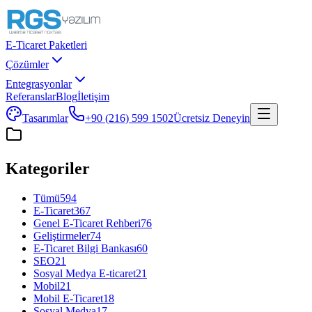
E-Ticaret Paketleri
Çözümler
Entegrasyonlar
Referanslar
Blog
İletişim
Tasarımlar
+90 (216) 599 1502
Ücretsiz Deneyin
Kategoriler
Tümü
594
E-Ticaret
367
Genel E-Ticaret Rehberi
76
Geliştirmeler
74
E-Ticaret Bilgi Bankası
60
SEO
21
Sosyal Medya E-ticaret
21
Mobil
21
Mobil E-Ticaret
18
Sosyal Medya
17