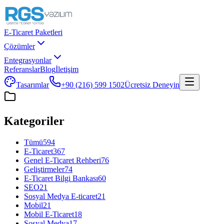
E-Ticaret Paketleri
Çözümler
Entegrasyonlar
Referanslar
Blog
İletişim
Tasarımlar
+90 (216) 599 1502
Ücretsiz Deneyin
Kategoriler
Tümü
594
E-Ticaret
367
Genel E-Ticaret Rehberi
76
Geliştirmeler
74
E-Ticaret Bilgi Bankası
60
SEO
21
Sosyal Medya E-ticaret
21
Mobil
21
Mobil E-Ticaret
18
Sosyal Medya
17