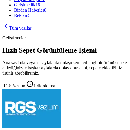
Girişimcilik
16
Bizden Haberler
8
Reklam
5
Tüm yazılar
Geliştirmeler
Hızlı Sepet Görüntüleme İşlemi
Ana sayfada veya iç sayfalarda dolaşırken herhangi bir ürünü sepete
eklediğinizde başka sayfalarda dolaşsanız dahi, sepete eklediğiniz
ürünü görebilirsiniz.
RGS Yazılım
1
dk okuma