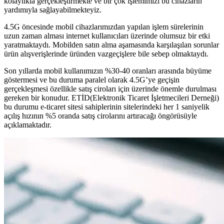
kolaylıkla gerçekleştirmekte ve bir çok işlemimizi bu cihazların
yardımıyla sağlayabilmekteyiz.
4.5G öncesinde mobil cihazlarımızdan yapılan işlem sürelerinin
uzun zaman alması internet kullanıcıları üzerinde olumsuz bir etki
yaratmaktaydı. Mobilden satın alma aşamasında karşılaşılan sorunlar
ürün alışverişlerinde üründen vazgeçişlere bile sebep olmaktaydı.
Son yıllarda mobil kullanımızın %30-40 oranları arasında büyüme
göstermesi ve bu duruma paralel olarak 4.5G’ye geçişin
gerçekleşmesi özellikle satış ciroları için üzerinde önemle durulması
gereken bir konudur. ETİD(Elektronik Ticaret İşletmecileri Derneği)
bu durumu e-ticaret sitesi sahiplerinin sitelerindeki her 1 saniyelik
açılış hızının %5 oranda satış cirolarını artıracağı öngörüsüyle
açıklamaktadır.