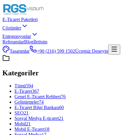
E-Ticaret Paketleri
Çözümler
Entegrasyonlar
Referanslar
Blog
İletişim
Tasarımlar
+90 (216) 599 1502
Ücretsiz Deneyin
Kategoriler
Tümü
594
E-Ticaret
367
Genel E-Ticaret Rehberi
76
Geliştirmeler
74
E-Ticaret Bilgi Bankası
60
SEO
21
Sosyal Medya E-ticaret
21
Mobil
21
Mobil E-Ticaret
18
Sosyal Medya
17