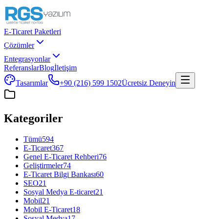
E-Ticaret Paketleri
Çözümler
Entegrasyonlar
Referanslar
Blog
İletişim
Tasarımlar
+90 (216) 599 1502
Ücretsiz Deneyin
Kategoriler
Tümü
594
E-Ticaret
367
Genel E-Ticaret Rehberi
76
Geliştirmeler
74
E-Ticaret Bilgi Bankası
60
SEO
21
Sosyal Medya E-ticaret
21
Mobil
21
Mobil E-Ticaret
18
Sosyal Medya
17