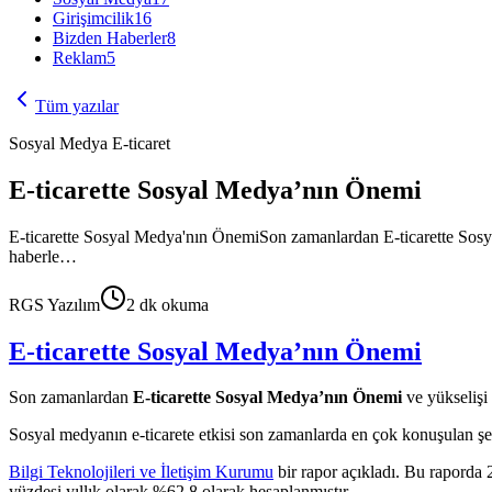
Girişimcilik
16
Bizden Haberler
8
Reklam
5
Tüm yazılar
Sosyal Medya E-ticaret
E-ticarette Sosyal Medya’nın Önemi
E-ticarette Sosyal Medya'nın ÖnemiSon zamanlardan E-ticarette Sosy
haberle…
RGS Yazılım
2
dk okuma
E-ticarette Sosyal Medya’nın Önemi
Son zamanlardan
E-ticarette Sosyal Medya’nın Önemi
ve yükselişi
Sosyal medyanın e-ticarete etkisi son zamanlarda en çok konuşulan şey
Bilgi Teknolojileri ve İletişim Kurumu
bir rapor açıkladı. Bu raporda 2
yüzdesi yıllık olarak %62,8 olarak hesaplanmıştır.