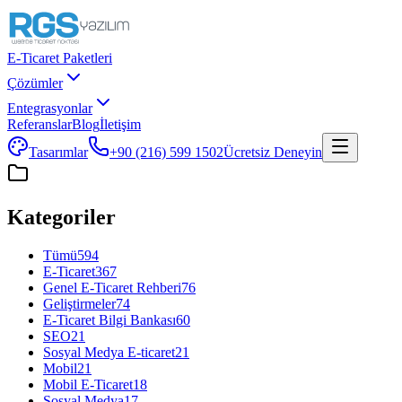
E-Ticaret Paketleri
Çözümler
Entegrasyonlar
Referanslar
Blog
İletişim
Tasarımlar
+90 (216) 599 1502
Ücretsiz Deneyin
Kategoriler
Tümü
594
E-Ticaret
367
Genel E-Ticaret Rehberi
76
Geliştirmeler
74
E-Ticaret Bilgi Bankası
60
SEO
21
Sosyal Medya E-ticaret
21
Mobil
21
Mobil E-Ticaret
18
Sosyal Medya
17