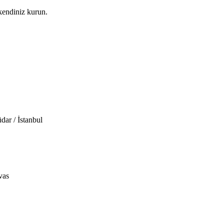
kendiniz kurun.
ar / İstanbul
vas