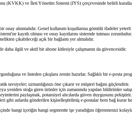
unu (KVKK) ve İleti Yönetim Sistemi (IYS) çerçevesinde belirli kuralla
 bir onay alınmalıdır. Genel kullanım koşullarına gömülü ifadeler yeterl
istemi'ne kayıtlı olması ve onay kayıtlarını sistemde tutması zorunludur.
likten çıkabileceği açık bir bağlantı yer almalıdır.
de daha ilgili ve aktif bir abone kitlesiyle çalışmanın da güvencesidir.
luğuna ve listeden çıkışlara zemin hazırlar. Sağlıklı bir e-posta program
atik tavsiyeler; uzmanlığınızı öne çıkarır ve müşteri bağını güçlendirir.
a yeniden stoğa giren ürünler için zamanında yapılan bildirimler satışı
eyimlerini paylaşmak, potansiyel alıcılarda güven duygusunu pekiştirir.
 gibi anlarda gönderilen kişiselleştirilmiş e-postalar hem bağ kurar hem
de hangi içeriğin hangi segmentte işe yaradığını öğrenmenizi kolaylaştır