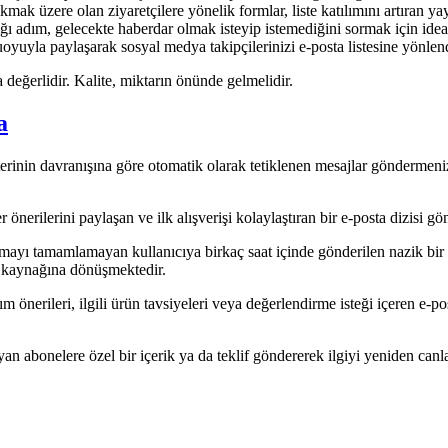
kmak üzere olan ziyaretçilere yönelik formlar, liste katılımını artıran ya
ı adım, gelecekte haberdar olmak isteyip istemediğini sormak için ideal
yuyla paylaşarak sosyal medya takipçilerinizi e-posta listesine yönlendi
 değerlidir. Kalite, miktarın önünde gelmelidir.
a
nin davranışına göre otomatik olarak tetiklenen mesajlar göndermenizi 
nerilerini paylaşan ve ilk alışverişi kolaylaştıran bir e-posta dizisi gön
ayı tamamlamayan kullanıcıya birkaç saat içinde gönderilen nazik bir hat
ir kaynağına dönüşmektedir.
m önerileri, ilgili ürün tavsiyeleri veya değerlendirme isteği içeren e
an abonelere özel bir içerik ya da teklif göndererek ilgiyi yeniden can