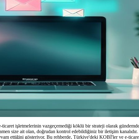
-ticaret işletmelerinin vazgeçemediği köklü bir strateji olarak gündem
amen size ait olan, doğrudan kontrol edebildiğiniz bir iletişim kanalıdır.
vam ettiğini gösteriyor. Bu rehberde, Türkiye'deki KOBİ'ler ve e-ticaret 