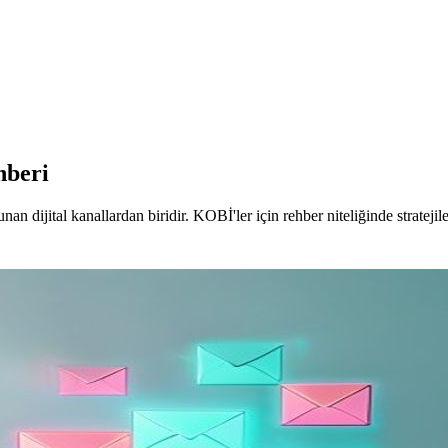
hberi
nan dijital kanallardan biridir. KOBİ'ler için rehber niteliğinde stratejile