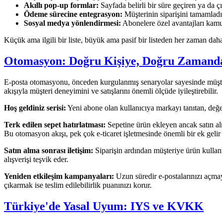
Akıllı pop-up formlar:
Sayfada belirli bir süre geçiren ya da çı
Ödeme sürecine entegrasyon:
Müşterinin siparişini tamamladığ
Sosyal medya yönlendirmesi:
Abonelere özel avantajları kamuo
Küçük ama ilgili bir liste, büyük ama pasif bir listeden her zaman daha
Otomasyon: Doğru Kişiye, Doğru Zamand
E-posta otomasyonu, önceden kurgulanmış senaryolar sayesinde müşteri
akışıyla müşteri deneyimini ve satışlarını önemli ölçüde iyileştirebilir.
Hoş geldiniz serisi:
Yeni abone olan kullanıcıya markayı tanıtan, değer ö
Terk edilen sepet hatırlatması:
Sepetine ürün ekleyen ancak satın alm
Bu otomasyon akışı, pek çok e-ticaret işletmesinde önemli bir ek gel
Satın alma sonrası iletişim:
Siparişin ardından müşteriye ürün kullanı
alışverişi teşvik eder.
Yeniden etkileşim kampanyaları:
Uzun süredir e-postalarınızı açmay
çıkarmak ise teslim edilebilirlik puanınızı korur.
Türkiye'de Yasal Uyum: IYS ve KVKK