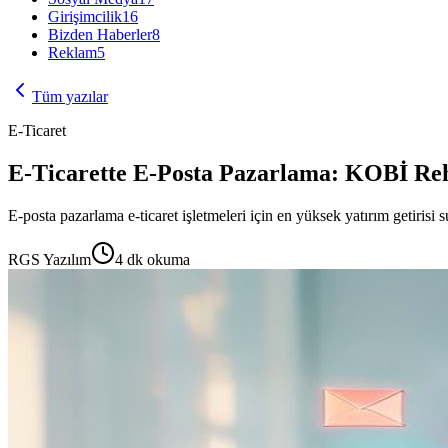
Girişimcilik
16
Bizden Haberler
8
Reklam
5
Tüm yazılar
E-Ticaret
E-Ticarette E-Posta Pazarlama: KOBİ Re
E-posta pazarlama e-ticaret işletmeleri için en yüksek yatırım getirisi su
RGS Yazılım
4
dk okuma