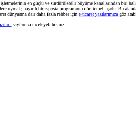
işletmelerinin en güçlü ve sürdürülebilir büyüme kanallarından biri haline
klere uymak; başarılı bir e-posta programının dört temel taşıdır. Bu al
ticaret dünyasına dair daha fazla rehber için
e-ticaret yazılarımıza
göz atabi
azılımı
sayfamızı inceleyebilirsiniz.