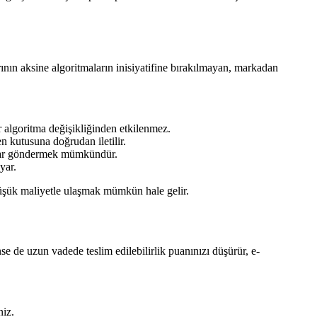
ının aksine algoritmaların inisiyatifine bırakılmayan, markadan
ir algoritma değişikliğinden etkilenmez.
 kutusuna doğrudan iletilir.
sajlar göndermek mümkündür.
yar.
 düşük maliyetle ulaşmak mümkün hale gelir.
rünse de uzun vadede teslim edilebilirlik puanınızı düşürür, e-
niz.