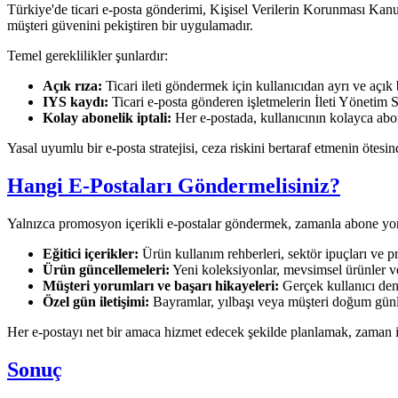
Türkiye'de ticari e-posta gönderimi, Kişisel Verilerin Korunması Kan
müşteri güvenini pekiştiren bir uygulamadır.
Temel gereklilikler şunlardır:
Açık rıza:
Ticari ileti göndermek için kullanıcıdan ayrı ve açık
IYS kaydı:
Ticari e-posta gönderen işletmelerin İleti Yönetim S
Kolay abonelik iptali:
Her e-postada, kullanıcının kolayca abone
Yasal uyumlu bir e-posta stratejisi, ceza riskini bertaraf etmenin ötesin
Hangi E-Postaları Göndermelisiniz?
Yalnızca promosyon içerikli e-postalar göndermek, zamanla abone yorgun
Eğitici içerikler:
Ürün kullanım rehberleri, sektör ipuçları ve pr
Ürün güncellemeleri:
Yeni koleksiyonlar, mevsimsel ürünler vey
Müşteri yorumları ve başarı hikayeleri:
Gerçek kullanıcı den
Özel gün iletişimi:
Bayramlar, yılbaşı veya müşteri doğum günleri
Her e-postayı net bir amaca hizmet edecek şekilde planlamak, zaman için
Sonuç