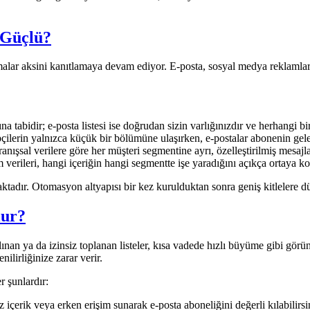
 Güçlü?
amalar aksini kanıtlamaya devam ediyor. E-posta, sosyal medya reklamlar
a tabidir; e-posta listesi ise doğrudan sizin varlığınızdır ve herhangi b
ilerin yalnızca küçük bir bölümüne ulaşırken, e-postalar abonenin gelen
vranışsal verilere göre her müşteri segmentine ayrı, özelleştirilmiş me
verileri, hangi içeriğin hangi segmentte işe yaradığını açıkça ortaya ko
aktadır. Otomasyon altyapısı bir kez kurulduktan sonra geniş kitlelere
lur?
tın alınan ya da izinsiz toplanan listeler, kısa vadede hızlı büyüme gibi gö
lirliğinize zarar verir.
r şunlardır:
iz içerik veya erken erişim sunarak e-posta aboneliğini değerli kılabilirsi