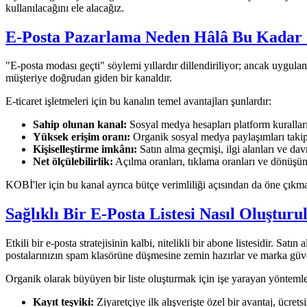
kullanılacağını ele alacağız.
E-Posta Pazarlama Neden Hâlâ Bu Kadar
"E-posta modası geçti" söylemi yıllardır dillendiriliyor; ancak uygul
müşteriye doğrudan giden bir kanaldır.
E-ticaret işletmeleri için bu kanalın temel avantajları şunlardır:
Sahip olunan kanal:
Sosyal medya hesapları platform kuralların
Yüksek erişim oranı:
Organik sosyal medya paylaşımları takipç
Kişiselleştirme imkânı:
Satın alma geçmişi, ilgi alanları ve da
Net ölçülebilirlik:
Açılma oranları, tıklama oranları ve dönüşüm 
KOBİ'ler için bu kanal ayrıca bütçe verimliliği açısından da öne çıkm
Sağlıklı Bir E-Posta Listesi Nasıl Oluşturu
Etkili bir e-posta stratejisinin kalbi, nitelikli bir abone listesidir. Sa
postalarınızın spam klasörüne düşmesine zemin hazırlar ve marka güveni
Organik olarak büyüyen bir liste oluşturmak için işe yarayan yöntemle
Kayıt teşviki:
Ziyaretçiye ilk alışverişte özel bir avantaj, ücrets