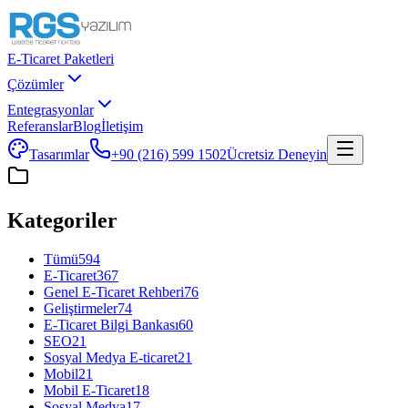
E-Ticaret Paketleri
Çözümler
Entegrasyonlar
Referanslar
Blog
İletişim
Tasarımlar
+90 (216) 599 1502
Ücretsiz Deneyin
Kategoriler
Tümü
594
E-Ticaret
367
Genel E-Ticaret Rehberi
76
Geliştirmeler
74
E-Ticaret Bilgi Bankası
60
SEO
21
Sosyal Medya E-ticaret
21
Mobil
21
Mobil E-Ticaret
18
Sosyal Medya
17