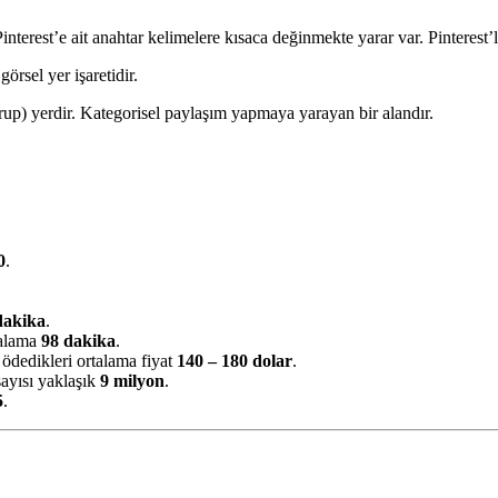
Pinterest’e ait anahtar kelimelere kısaca değinmekte yarar var. Pinterest
örsel yer işaretidir.
rup) yerdir. Kategorisel paylaşım yapmaya yarayan bir alandır.
0
.
dakika
.
rtalama
98 dakika
.
 ödedikleri ortalama fiyat
140 – 180 dolar
.
sayısı yaklaşık
9 milyon
.
5
.