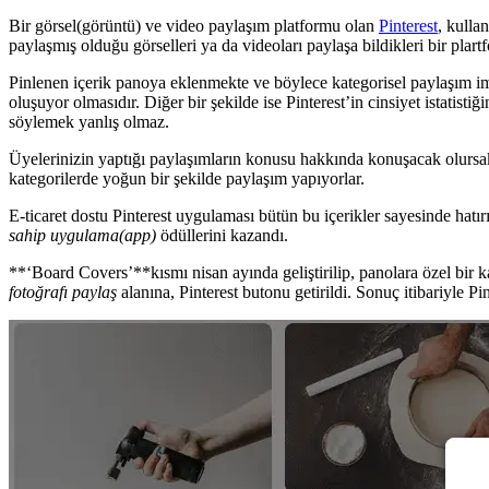
Bir görsel(görüntü) ve video paylaşım platformu olan
Pinterest
, kulla
paylaşmış olduğu görselleri ya da videoları paylaşa bildikleri bir plar
Pinlenen içerik panoya eklenmekte ve böylece kategorisel paylaşım imka
oluşuyor olmasıdır. Diğer bir şekilde ise Pinterest’in cinsiyet istatis
söylemek yanlış olmaz.
Üyelerinizin yaptığı paylaşımların konusu hakkında konuşacak olursak Pi
kategorilerde yoğun bir şekilde paylaşım yapıyorlar.
E-ticaret dostu Pinterest uygulaması bütün bu içerikler sayesinde hatırı
sahip uygulama(app)
ödüllerini kazandı.
**‘Board Covers’**kısmı nisan ayında geliştirilip, panolara özel bir kap
fotoğrafı paylaş
alanına, Pinterest butonu getirildi. Sonuç itibariyle P