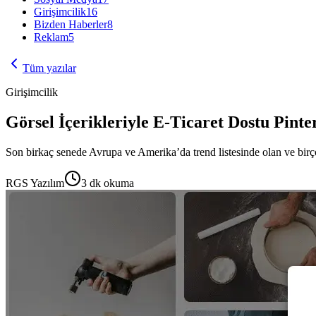
Girişimcilik
16
Bizden Haberler
8
Reklam
5
Tüm yazılar
Girişimcilik
Görsel İçerikleriyle E-Ticaret Dostu Pinte
Son birkaç senede Avrupa ve Amerika’da trend listesinde olan ve birçok
RGS Yazılım
3
dk okuma