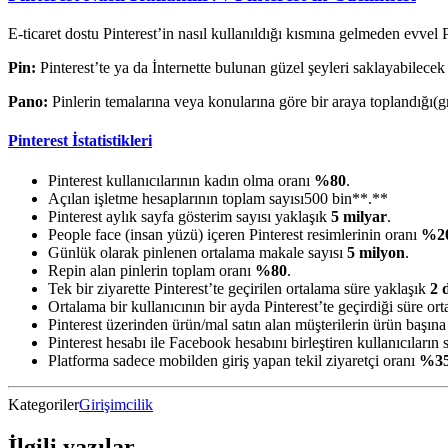
E-ticaret dostu Pinterest’in nasıl kullanıldığı kısmına gelmeden evvel 
Pin:
Pinterest’te ya da İnternette bulunan güzel şeyleri saklayabilecek g
Pano:
Pinlerin temalarına veya konularına göre bir araya toplandığı(g
Pinterest İstatistikleri
Pinterest kullanıcılarının kadın olma oranı
%80
.
Açılan işletme hesaplarının toplam sayısı500 bin**.**
Pinterest aylık sayfa gösterim sayısı yaklaşık
5 milyar
.
People face (insan yüzü) içeren Pinterest resimlerinin oranı
%2
Günlük olarak pinlenen ortalama makale sayısı
5 milyon
.
Repin alan pinlerin toplam oranı
%80
.
Tek bir ziyarette Pinterest’te geçirilen ortalama süre yaklaşık
2 
Ortalama bir kullanıcının bir ayda Pinterest’te geçirdiği süre o
Pinterest üzerinden ürün/mal satın alan müşterilerin ürün başına
Pinterest hesabı ile Facebook hesabını birleştiren kullanıcıların 
Platforma sadece mobilden giriş yapan tekil ziyaretçi oranı
%3
Kategoriler
Girişimcilik
İlgili yazılar