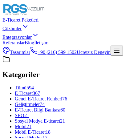
E-Ticaret Paketleri
Çözümler
Entegrasyonlar
Referanslar
Blog
İletişim
Tasarımlar
+90 (216) 599 1502
Ücretsiz Deneyin
Kategoriler
Tümü
594
E-Ticaret
367
Genel E-Ticaret Rehberi
76
Geliştirmeler
74
E-Ticaret Bilgi Bankası
60
SEO
21
Sosyal Medya E-ticaret
21
Mobil
21
Mobil E-Ticaret
18
Sosyal Medya
17