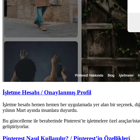
İşletme Hesabı / Onaylanmış Profil
İşletme hesabı hemen hemen her uygulamada yer alan bir seçenek, diğer 
yılının Mart ayında insanlara duyurdu.
Bu güncelleme ile beraberinde Pinterest’te işletmelere özel araçlar/istat
geliştiriyorlar.
Pinterest Nasıl Kullanılır? / Pinterest’in Özellikleri