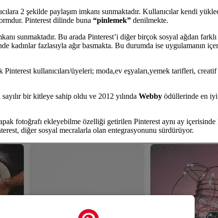
nıcılara 2 şekilde paylaşım imkanı sunmaktadır. Kullanıcılar kendi yükledik
tformdur. Pinterest dilinde buna
“pinlemek”
denilmekte.
nı sunmaktadır. Bu arada Pinterest’i diğer birçok sosyal ağdan farklı k
tiğinde kadınlar fazlasıyla ağır basmakta. Bu durumda ise uygulamanın iç
nterest kullanıcıları/üyeleri; moda,ev eşyaları,yemek tarifleri, creatif
 sayılır bir kitleye sahip oldu ve 2012 yılında
Webby
ödüllerinde en iy
ak fotoğrafı ekleyebilme özelliği getirilen Pinterest aynı ay içerisinde 
interest, diğer sosyal mecralarla olan entegrasyonunu sürdürüyor.