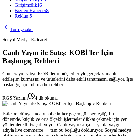
Girişimcilik
16
Bizden Haberler
8
Reklam
5
Tüm yazılar
Sosyal Medya E-ticaret
Canlı Yayın ile Satış: KOBİ'ler İçin
Başlangıç Rehberi
Canlı yayın satışı, KOBİ'lerin müşterileriyle gerçek zamanlı
etkileşim kurmasını ve ürünlerini daha etkili tanıtmasını sağlıyor. İşte
başlangıç için adım adım rehber.
RGS Yazılım
4
dk okuma
E-ticaret dünyasında rekabetin her geçen gün sertleştiği bu
dönemde, küçük ve orta ölçekli işletmeler dikkat çekmek için yeni
yöntemlere ihtiyaç duyuyor. Canlı yayın satışı — ya da yaygın
adıyla live commerce — tam bu boşluğu dolduruyor. Sosyal medya
platformları üzerinden gerçekleştirilen canlı yayınlar, müşterilerle