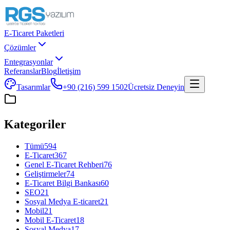
E-Ticaret Paketleri
Çözümler
Entegrasyonlar
Referanslar
Blog
İletişim
Tasarımlar
+90 (216) 599 1502
Ücretsiz Deneyin
Kategoriler
Tümü
594
E-Ticaret
367
Genel E-Ticaret Rehberi
76
Geliştirmeler
74
E-Ticaret Bilgi Bankası
60
SEO
21
Sosyal Medya E-ticaret
21
Mobil
21
Mobil E-Ticaret
18
Sosyal Medya
17