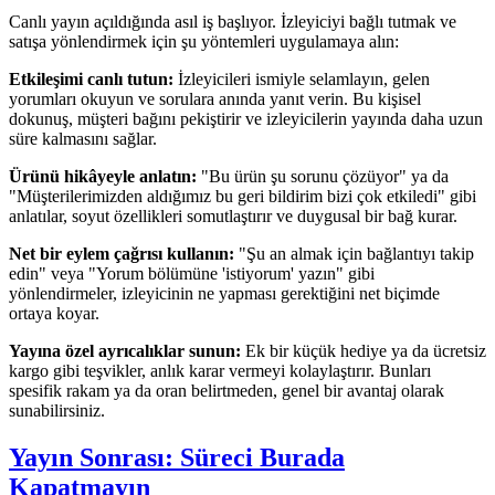
Canlı yayın açıldığında asıl iş başlıyor. İzleyiciyi bağlı tutmak ve
satışa yönlendirmek için şu yöntemleri uygulamaya alın:
Etkileşimi canlı tutun:
İzleyicileri ismiyle selamlayın, gelen
yorumları okuyun ve sorulara anında yanıt verin. Bu kişisel
dokunuş, müşteri bağını pekiştirir ve izleyicilerin yayında daha uzun
süre kalmasını sağlar.
Ürünü hikâyeyle anlatın:
"Bu ürün şu sorunu çözüyor" ya da
"Müşterilerimizden aldığımız bu geri bildirim bizi çok etkiledi" gibi
anlatılar, soyut özellikleri somutlaştırır ve duygusal bir bağ kurar.
Net bir eylem çağrısı kullanın:
"Şu an almak için bağlantıyı takip
edin" veya "Yorum bölümüne 'istiyorum' yazın" gibi
yönlendirmeler, izleyicinin ne yapması gerektiğini net biçimde
ortaya koyar.
Yayına özel ayrıcalıklar sunun:
Ek bir küçük hediye ya da ücretsiz
kargo gibi teşvikler, anlık karar vermeyi kolaylaştırır. Bunları
spesifik rakam ya da oran belirtmeden, genel bir avantaj olarak
sunabilirsiniz.
Yayın Sonrası: Süreci Burada
Kapatmayın