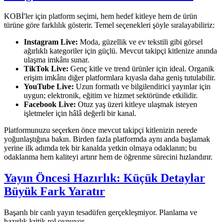
KOBİ'ler için platform seçimi, hem hedef kitleye hem de ürün
türüne göre farklılık gösterir. Temel seçenekleri şöyle sıralayabiliriz:
Instagram Live:
Moda, güzellik ve ev tekstili gibi görsel
ağırlıklı kategoriler için güçlü. Mevcut takipçi kitlenize anında
ulaşma imkânı sunar.
TikTok Live:
Genç kitle ve trend ürünler için ideal. Organik
erişim imkânı diğer platformlara kıyasla daha geniş tutulabilir.
YouTube Live:
Uzun formatlı ve bilgilendirici yayınlar için
uygun; elektronik, eğitim ve hizmet sektöründe etkilidir.
Facebook Live:
Otuz yaş üzeri kitleye ulaşmak isteyen
işletmeler için hâlâ değerli bir kanal.
Platformunuzu seçerken önce mevcut takipçi kitlenizin nerede
yoğunlaştığına bakın. Birden fazla platformda aynı anda başlamak
yerine ilk adımda tek bir kanalda yetkin olmaya odaklanın; bu
odaklanma hem kaliteyi artırır hem de öğrenme sürecini hızlandırır.
Yayın Öncesi Hazırlık: Küçük Detaylar
Büyük Fark Yaratır
Başarılı bir canlı yayın tesadüfen gerçekleşmiyor. Planlama ve
hazırlık kritik rol oynuyor.