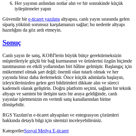
Her yayının ardından notlar alın ve bir sonrakinde küçük
iyileştirmeler yapın
Güvenilir bir
e-ticaret yazılımı
altyapısı, canlı yayın sırasında gelen
sipariş yükünü sorunsuz karşılamanızı sağlar; bu nedenle altyapı
hazırlığını da göz ardı etmeyin.
Sonuç
Canlı yayın ile satış, KOBİ'lerin büyük bütçe gerektirmeksizin
müşterileriyle güçlü bir bağ kurmasının ve ürünlerini özgün biçimde
tanıtmasının en etkili yollarından biri hâline gelmiştir. Başlangıç için
mükemmel olmak şart değil; önemli olan tutarlı olmak ve her
yayında biraz daha ilerlemektir. Önce küçük adımlarla başlayın,
izleyicilerinizden gelen geri bildirimleri dikkate alın ve süreci
kademeli olarak geliştirin. Doğru platform seçimi, sağlam bir teknik
altyapı ve samimi bir iletişim tarzı bir araya geldiğinde, canlı
yayınlar işletmenizin en verimli satış kanallarından birine
dönüşebilir.
RGS Yazılım'ın e-ticaret altyapıları ve entegrasyon çözümleri
hakkında detaylı bilgi için sitemizi inceleyebilirsiniz.
Kategoriler
Sosyal Medya E-ticaret