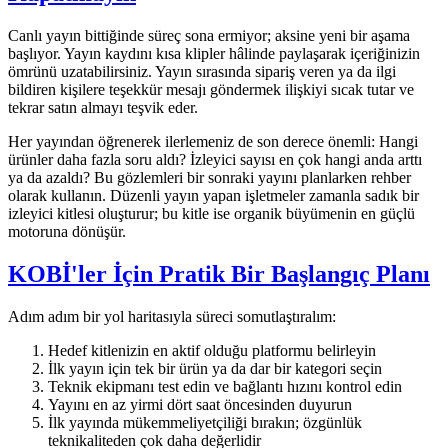
Canlı yayın bittiğinde süreç sona ermiyor; aksine yeni bir aşama
başlıyor. Yayın kaydını kısa klipler hâlinde paylaşarak içeriğinizin
ömrünü uzatabilirsiniz. Yayın sırasında sipariş veren ya da ilgi
bildiren kişilere teşekkür mesajı göndermek ilişkiyi sıcak tutar ve
tekrar satın almayı teşvik eder.
Her yayından öğrenerek ilerlemeniz de son derece önemli: Hangi
ürünler daha fazla soru aldı? İzleyici sayısı en çok hangi anda arttı
ya da azaldı? Bu gözlemleri bir sonraki yayını planlarken rehber
olarak kullanın. Düzenli yayın yapan işletmeler zamanla sadık bir
izleyici kitlesi oluşturur; bu kitle ise organik büyümenin en güçlü
motoruna dönüşür.
KOBİ'ler İçin Pratik Bir Başlangıç Planı
Adım adım bir yol haritasıyla süreci somutlaştıralım:
Hedef kitlenizin en aktif olduğu platformu belirleyin
İlk yayın için tek bir ürün ya da dar bir kategori seçin
Teknik ekipmanı test edin ve bağlantı hızını kontrol edin
Yayını en az yirmi dört saat öncesinden duyurun
İlk yayında mükemmeliyetçiliği bırakın; özgünlük
teknikaliteden çok daha değerlidir