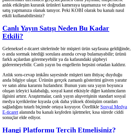
anlık etkileşim kurarak ürünleri kameraya taşımanıza ve doğrudan
satış yapmanıza olanak tanıyor. Peki KOBİ olarak bu kanalı nasıl
etkili kullanabilirsiniz?
Canlı Yayın Satışı Neden Bu Kadar
Etkili?
Geleneksel e-ticaret sitelerinde bir müşteri ürün sayfasına geldiğinde,
o anda sormak istediği sorulara anında cevap bulamayabilir; ürünü
farklı açılardan göremeyebilir ya da kafasındaki şüpheyi
gideremeyebilir. Canlı yayın bu engellerin hepsini ortadan kaldırır.
Anlık soru-cevap imkânı sayesinde müşteri tam ihtiyaç duyduğu
anda bilgiye ulaşır. Ürünün gerçek zamanlı gösterimi güven yaratır
ve satın alma kararını hızlandırır. Bunun yanı sıra yayın boyunca
oluşan izleyici kalabalığı, sosyal kanıt etkisiyle diğer katılımcıların
ilgisini artırır. Araştırmalar, canlı yayın alışverişinin standart sosyal
medya içeriklerine kıyasla çok daha yüksek dönüşüm oranları
sağladığını tutarlı biçimde ortaya koyuyor. Özellikle
Sosyal Medya
E-ticaret
alanında bu kanalı keşfeden işletmeler, kısa sürede ciddi
sonuçlar elde ediyor.
Hangi Platformu Tercih Etmelisiniz?