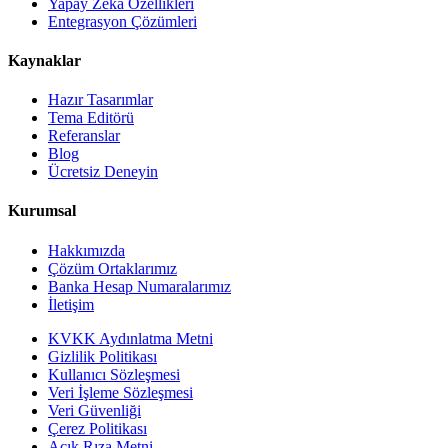
Yapay Zeka Özellikleri
Entegrasyon Çözümleri
Kaynaklar
Hazır Tasarımlar
Tema Editörü
Referanslar
Blog
Ücretsiz Deneyin
Kurumsal
Hakkımızda
Çözüm Ortaklarımız
Banka Hesap Numaralarımız
İletişim
KVKK Aydınlatma Metni
Gizlilik Politikası
Kullanıcı Sözleşmesi
Veri İşleme Sözleşmesi
Veri Güvenliği
Çerez Politikası
Açık Rıza Metni