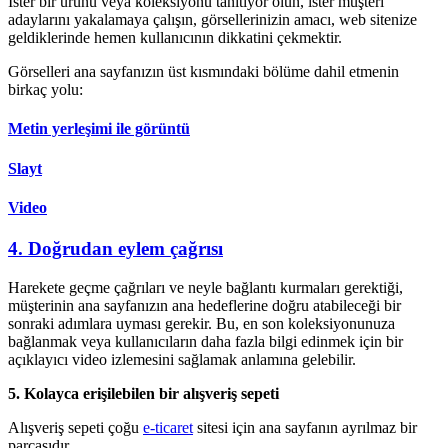
İster bir ürünü veya koleksiyonu tanıtıyor olun, ister müşteri
adaylarını yakalamaya çalışın, görsellerinizin amacı, web sitenize
geldiklerinde hemen kullanıcının dikkatini çekmektir.
Görselleri ana sayfanızın üst kısmındaki bölüme dahil etmenin
birkaç yolu:
Metin yerleşimi ile görüntü
Slayt
Video
4. Doğrudan eylem çağrısı
Harekete geçme çağrıları ve neyle bağlantı kurmaları gerektiği,
müşterinin ana sayfanızın ana hedeflerine doğru atabileceği bir
sonraki adımlara uyması gerekir. Bu, en son koleksiyonunuza
bağlanmak veya kullanıcıların daha fazla bilgi edinmek için bir
açıklayıcı video izlemesini sağlamak anlamına gelebilir.
5. Kolayca erişilebilen bir alışveriş sepeti
Alışveriş sepeti çoğu
e-ticaret
sitesi için ana sayfanın ayrılmaz bir
parçasıdır.