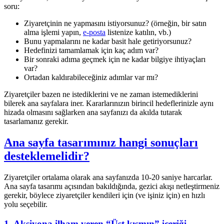
soru:
Ziyaretçinin ne yapmasını istiyorsunuz? (örneğin, bir satın
alma işlemi yapın,
e-posta
listenize katılın, vb.)
Bunu yapmalarını ne kadar basit hale getiriyorsunuz?
Hedefinizi tamamlamak için kaç adım var?
Bir sonraki adıma geçmek için ne kadar bilgiye ihtiyaçları
var?
Ortadan kaldırabileceğiniz adımlar var mı?
Ziyaretçiler bazen ne istediklerini ve ne zaman istemediklerini
bilerek ana sayfalara iner. Kararlarınızın birincil hedeflerinizle aynı
hizada olmasını sağlarken ana sayfanızı da akılda tutarak
tasarlamanız gerekir.
Ana sayfa tasarımınız hangi sonuçları
desteklemelidir?
Ziyaretçiler ortalama olarak ana sayfanızda 10-20 saniye harcarlar.
Ana sayfa tasarımı açısından bakıldığında, gezici akışı netleştirmeniz
gerekir, böylece ziyaretçiler kendileri için (ve işiniz için) en hızlı
yolu seçebilir.
1. Aksiyona ilham veren “Üst kısmın” içeriği