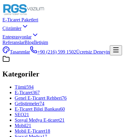
E-Ticaret Paketleri
Çözümler
Entegrasyonlar
Referanslar
Blog
İletişim
Tasarımlar
+90 (216) 599 1502
Ücretsiz Deneyin
Kategoriler
Tümü
594
E-Ticaret
367
Genel E-Ticaret Rehberi
76
Geliştirmeler
74
E-Ticaret Bilgi Bankası
60
SEO
21
Sosyal Medya E-ticaret
21
Mobil
21
Mobil E-Ticaret
18
Sosyal Medya
17