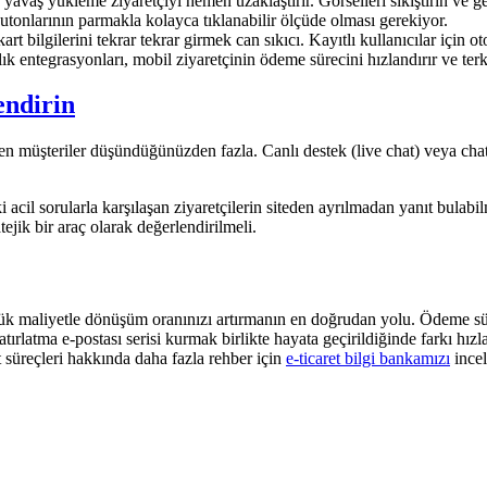
 yavaş yükleme ziyaretçiyi hemen uzaklaştırır. Görselleri sıkıştırın ve g
tonlarının parmakla kolayca tıklanabilir ölçüde olması gerekiyor.
rt bilgilerini tekrar tekrar girmek can sıkıcı. Kayıtlı kullanıcılar için
 entegrasyonları, mobil ziyaretçinin ödeme sürecini hızlandırır ve terk 
endirin
en müşteriler düşündüğünüzden fazla. Canlı destek (live chat) veya ch
acil sorularla karşılaşan ziyaretçilerin siteden ayrılmadan yanıt bulabilm
jik bir araç olarak değerlendirilmeli.
ük maliyetle dönüşüm oranınızı artırmanın en doğrudan yolu. Ödeme süre
ırlatma e-postası serisi kurmak birlikte hayata geçirildiğinde farkı hızl
 süreçleri hakkında daha fazla rehber için
e-ticaret bilgi bankamızı
incel