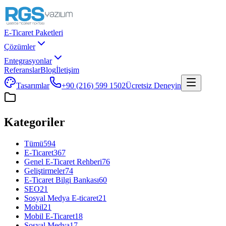
E-Ticaret Paketleri
Çözümler
Entegrasyonlar
Referanslar
Blog
İletişim
Tasarımlar
+90 (216) 599 1502
Ücretsiz Deneyin
Kategoriler
Tümü
594
E-Ticaret
367
Genel E-Ticaret Rehberi
76
Geliştirmeler
74
E-Ticaret Bilgi Bankası
60
SEO
21
Sosyal Medya E-ticaret
21
Mobil
21
Mobil E-Ticaret
18
Sosyal Medya
17