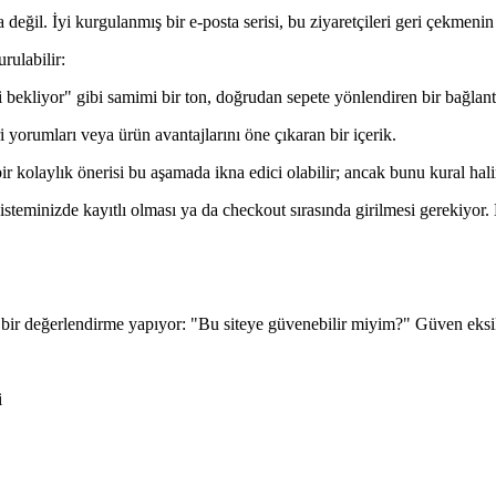
ğil. İyi kurgulanmış bir e-posta serisi, bu ziyaretçileri geri çekmenin 
rulabilir:
i bekliyor" gibi samimi bir ton, doğrudan sepete yönlendiren bir bağlant
 yorumları veya ürün avantajlarını öne çıkaran bir içerik.
r kolaylık önerisi bu aşamada ikna edici olabilir; ancak bunu kural hali
sisteminizde kayıtlı olması ya da checkout sırasında girilmesi gerekiyo
ir değerlendirme yapıyor: "Bu siteye güvenebilir miyim?" Güven eksikliğ
i