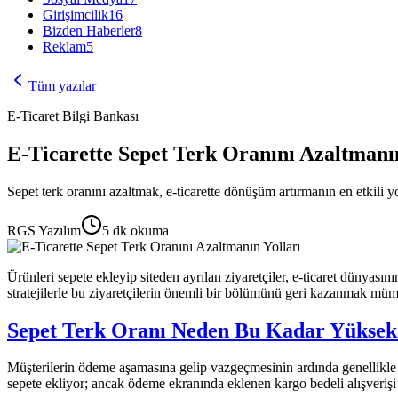
Girişimcilik
16
Bizden Haberler
8
Reklam
5
Tüm yazılar
E-Ticaret Bilgi Bankası
E-Ticarette Sepet Terk Oranını Azaltmanın
Sepet terk oranını azaltmak, e-ticarette dönüşüm artırmanın en etkili yo
RGS Yazılım
5
dk okuma
Ürünleri sepete ekleyip siteden ayrılan ziyaretçiler, e-ticaret dünyasın
stratejilerle bu ziyaretçilerin önemli bir bölümünü geri kazanmak mü
Sepet Terk Oranı Neden Bu Kadar Yüksek
Müşterilerin ödeme aşamasına gelip vazgeçmesinin ardında genellikle b
sepete ekliyor; ancak ödeme ekranında eklenen kargo bedeli alışverişi c