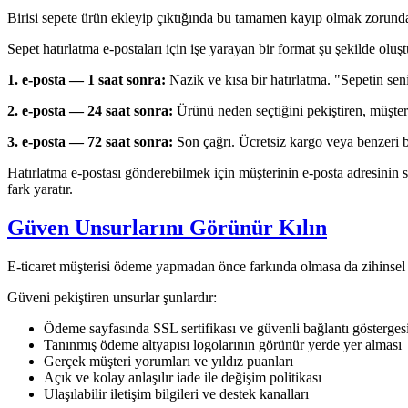
Birisi sepete ürün ekleyip çıktığında bu tamamen kayıp olmak zorunda de
Sepet hatırlatma e-postaları için işe yarayan bir format şu şekilde oluştu
1. e-posta — 1 saat sonra:
Nazik ve kısa bir hatırlatma. "Sepetin sen
2. e-posta — 24 saat sonra:
Ürünü neden seçtiğini pekiştiren, müşteri
3. e-posta — 72 saat sonra:
Son çağrı. Ücretsiz kargo veya benzeri bi
Hatırlatma e-postası gönderebilmek için müşterinin e-posta adresinin 
fark yaratır.
Güven Unsurlarını Görünür Kılın
E-ticaret müşterisi ödeme yapmadan önce farkında olmasa da zihinsel b
Güveni pekiştiren unsurlar şunlardır:
Ödeme sayfasında SSL sertifikası ve güvenli bağlantı gösterges
Tanınmış ödeme altyapısı logolarının görünür yerde yer alması
Gerçek müşteri yorumları ve yıldız puanları
Açık ve kolay anlaşılır iade ile değişim politikası
Ulaşılabilir iletişim bilgileri ve destek kanalları