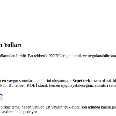
 Yolları
llarından biridir. Bu rehberde KOBİ'ler için pratik ve uygulanabilir stra
ın en yaygın sorunlarından birini oluşturuyor.
Sepet terk oranı
olarak bi
mkün. Bu rehber, KOBİ olarak hemen uygulayabileceğiniz adımları sade v
?
irkaç temel neden yatıyor. En yaygın tetikleyici, son adımda karşılaşı
aydırıcı hale getiriyor.