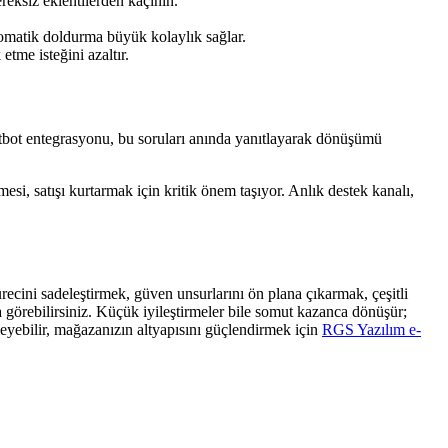
ereksiz eklentilerden kaçının.
 otomatik doldurma büyük kolaylık sağlar.
etme isteğini azaltır.
atbot entegrasyonu, bu soruları anında yanıtlayarak dönüşümü
esi, satışı kurtarmak için kritik önem taşıyor. Anlık destek kanalı,
cini sadeleştirmek, güven unsurlarını ön plana çıkarmak, çeşitli
a görebilirsiniz. Küçük iyileştirmeler bile somut kazanca dönüşür;
eyebilir, mağazanızın altyapısını güçlendirmek için
RGS Yazılım e-