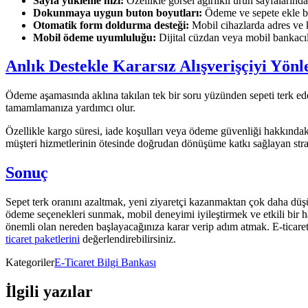
Sayfa yükleme hızı:
Özellikle görsel ağırlıklı ürün sayfalarında
Dokunmaya uygun buton boyutları:
Ödeme ve sepete ekle bu
Otomatik form doldurma desteği:
Mobil cihazlarda adres ve ka
Mobil ödeme uyumluluğu:
Dijital cüzdan veya mobil bankacılık
Anlık Destekle Kararsız Alışverişçiyi Yönl
Ödeme aşamasında aklına takılan tek bir soru yüzünden sepeti terk ed
tamamlamanıza yardımcı olur.
Özellikle kargo süresi, iade koşulları veya ödeme güvenliği hakkındaki 
müşteri hizmetlerinin ötesinde doğrudan dönüşüme katkı sağlayan strate
Sonuç
Sepet terk oranını azaltmak, yeni ziyaretçi kazanmaktan çok daha düş
ödeme seçenekleri sunmak, mobil deneyimi iyileştirmek ve etkili bir hat
önemli olan nereden başlayacağınıza karar verip adım atmak. E-ticaret
ticaret paketlerini
değerlendirebilirsiniz.
Kategoriler
E-Ticaret Bilgi Bankası
İlgili yazılar