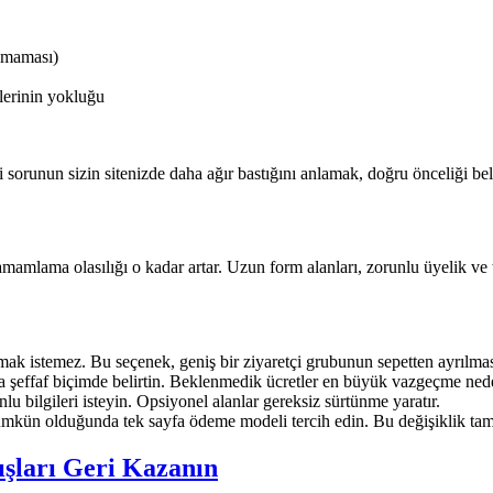
lmaması)
lerinin yokluğu
 sorunun sizin sitenizde daha ağır bastığını anlamak, doğru önceliği bel
amamlama olasılığı o kadar artar. Uzun form alanları, zorunlu üyelik ve
ak istemez. Bu seçenek, geniş bir ziyaretçi grubunun sepetten ayrılmas
 şeffaf biçimde belirtin. Beklenmedik ücretler en büyük vazgeçme nede
nlu bilgileri isteyin. Opsiyonel alanlar gereksiz sürtünme yaratır.
kün olduğunda tek sayfa ödeme modeli tercih edin. Bu değişiklik tamam
ışları Geri Kazanın