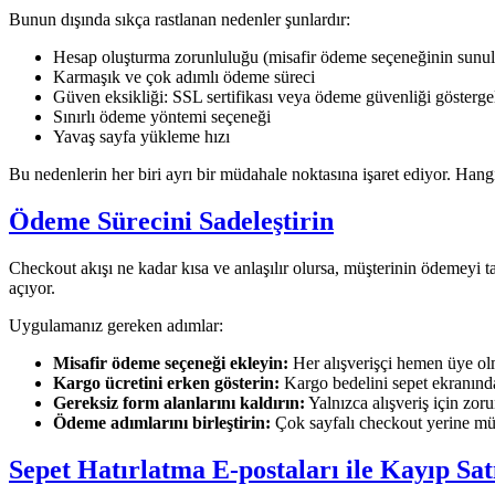
Bunun dışında sıkça rastlanan nedenler şunlardır:
Hesap oluşturma zorunluluğu (misafir ödeme seçeneğinin sunu
Karmaşık ve çok adımlı ödeme süreci
Güven eksikliği: SSL sertifikası veya ödeme güvenliği gösterge
Sınırlı ödeme yöntemi seçeneği
Yavaş sayfa yükleme hızı
Bu nedenlerin her biri ayrı bir müdahale noktasına işaret ediyor. Hangi
Ödeme Sürecini Sadeleştirin
Checkout akışı ne kadar kısa ve anlaşılır olursa, müşterinin ödemeyi t
açıyor.
Uygulamanız gereken adımlar:
Misafir ödeme seçeneği ekleyin:
Her alışverişçi hemen üye olm
Kargo ücretini erken gösterin:
Kargo bedelini sepet ekranında
Gereksiz form alanlarını kaldırın:
Yalnızca alışveriş için zoru
Ödeme adımlarını birleştirin:
Çok sayfalı checkout yerine müm
Sepet Hatırlatma E-postaları ile Kayıp Sat